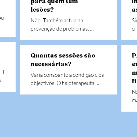
para quem tem
i
lesões?
a
u 
Não. Também actua na 
Si
prevenção de problemas, 
cr
melhoria da postura, 
co
desempenho físico e bem-estar 
ca
geral.
Quantas sessões são
P
necessárias?
e
1 
m
Varia consoante a condição e os 
 
f
objectivos. O fisioterapeuta 
co.
define um plano personalizado 
Nã
após a avaliação inicial.
ma
fi
ca
re