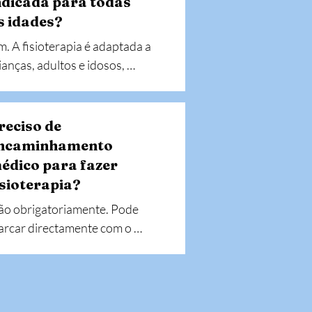
ndicada para todas
s idades?
m. A fisioterapia é adaptada a 
ianças, adultos e idosos, 
nsoante as necessidades de 
da fase da vida.
reciso de
ncaminhamento
édico para fazer
isioterapia?
o obrigatoriamente. Pode 
rcar directamente com o 
sioterapeuta, mas em alguns 
sos pode ser útil trazer 
latórios clínicos.