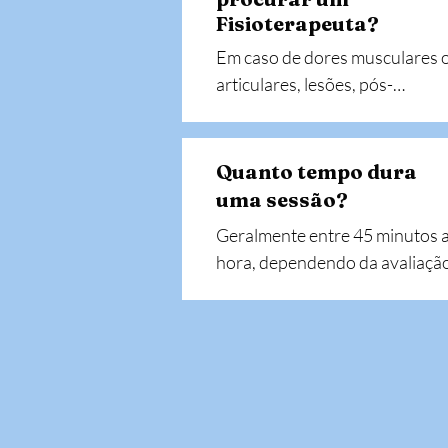
Fisioterapeuta?
Em caso de dores musculares o
articulares, lesões, pós-
operatórios, alterações 
posturais ou dificuldades de 
mobilidade.
Quanto tempo dura
uma sessão?
Geralmente entre 45 minutos a 
hora, dependendo da avaliação
individual e do plano terapêuti