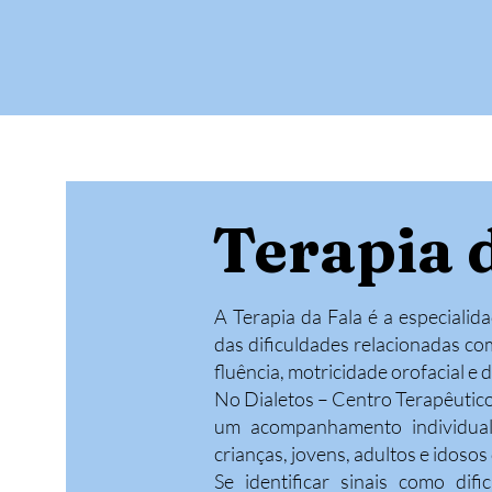
Home
Sobr
Terapia 
A Terapia da Fala é a especialid
das dificuldades relacionadas com
fluência, motricidade orofacial e d
No Dialetos – Centro Terapêutico
um acompanhamento individuali
crianças, jovens, adultos e idosos
Se identificar sinais como dif