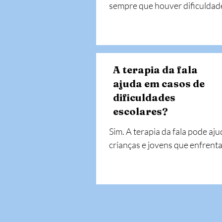
sempre que houver dificuldade
na comunicação, fala, linguage
voz, leitura, escrita, deglutição
audição, em qualquer idade. 
Quanto mais cedo for a 
A terapia da fala
intervenção, melhores os 
ajuda em casos de
resultados.
dificuldades
escolares?
Sim. A terapia da fala pode aju
crianças e jovens que enfrenta
dificuldades na leitura, escrita, 
compreensão da linguagem e 
comunicação, que muitas veze
impactam o rendimento escolar
A intervenção precoce contribu