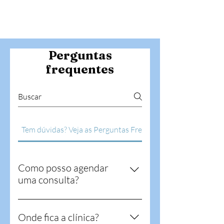
Perguntas
frequentes
Tem dúvidas? Veja as Perguntas Frequentes.
Como posso agendar
uma consulta?
Pode fazer pedido de agendamento
através do formulário no nosso site,
Onde fica a clínica?